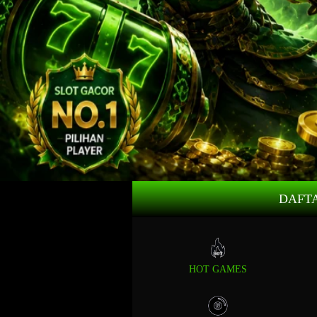
DAFT
HOT GAMES