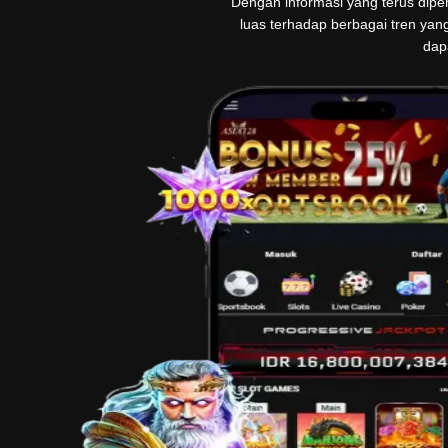
Dengan informasi yang terus dip
luas terhadap berbagai tren ya
dap