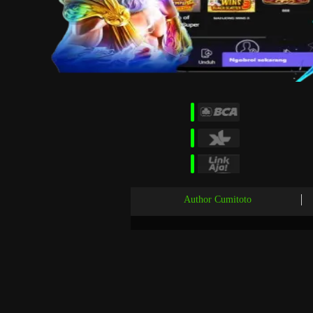
Author Cumitoto