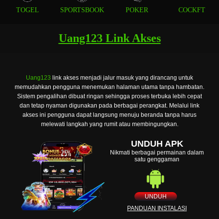
TOGEL
SPORTSBOOK
POKER
COCKFT
Uang123 Link Akses
Uang123
link akses menjadi jalur masuk yang dirancang untuk
memudahkan pengguna menemukan halaman utama tanpa hambatan.
Sistem pengalihan dibuat ringan sehingga proses terbuka lebih cepat
dan tetap nyaman digunakan pada berbagai perangkat. Melalui link
akses ini pengguna dapat langsung menuju beranda tanpa harus
melewati langkah yang rumit atau membingungkan.
UNDUH APK
Nikmati berbagai permainan dalam
satu genggaman
UNDUH
PANDUAN INSTALASI