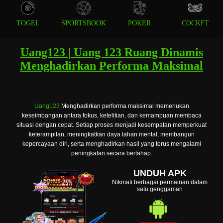
TOGEL
SPORTSBOOK
POKER
COCKFT
Uang123 | Uang 123 Ruang Dinamis
Menghadirkan Performa Maksimal
Uang123
Menghadirkan performa maksimal memerlukan
keseimbangan antara fokus, ketelitian, dan kemampuan membaca
situasi dengan cepat. Setiap proses menjadi kesempatan memperkuat
keterampilan, meningkatkan daya tahan mental, membangun
kepercayaan diri, serta menghadirkan hasil yang terus mengalami
peningkatan secara bertahap.
UNDUH APK
Nikmati berbagai permainan dalam
satu genggaman